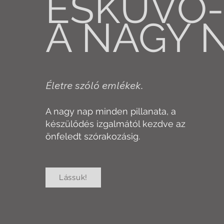
ESKÜVŐ-
A NAGY 
Életre szóló emlékek.
A nagy nap minden pillanata, a
készülődés izgalmától kezdve az
önfeledt szórakozásig.
Lássuk!