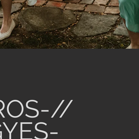
ROS-//
GYES-