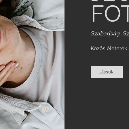
FO
Szabadság. Sz
Közös életetek e
Lássuk!