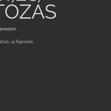
TÓZÁS
erelem.
lső, új fejezete.