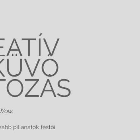
EATÍV
KÜVŐ
TÓZÁS
 Wow.
abb pillanatok festői