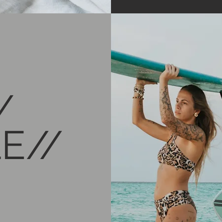
/
E//