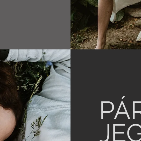
PÁ
JE