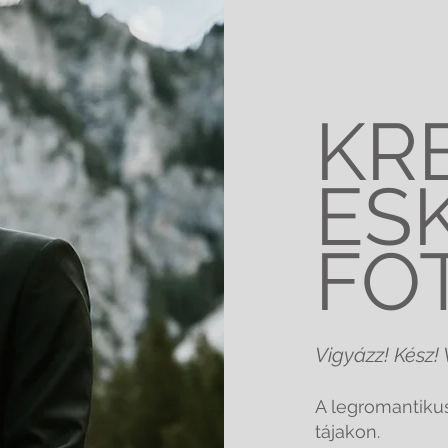
KR
ES
FO
Vigyázz! Kész!
A legromantikus
tájakon.